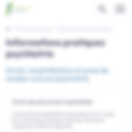
Panneau de gestion des cookies
Informations pratiques
Informations pratiques psychiatrie
Informations pratiques
psychiatrie
Droits, hospitalisation et prise de
rendez-vous en psychiatrie
Droits des personnes hospitalisées
Les personnes hospitalisées en psychiatrie avec ou sans
leur consentement disposent de droits. Découvrez
comment le CHSF les respectent.