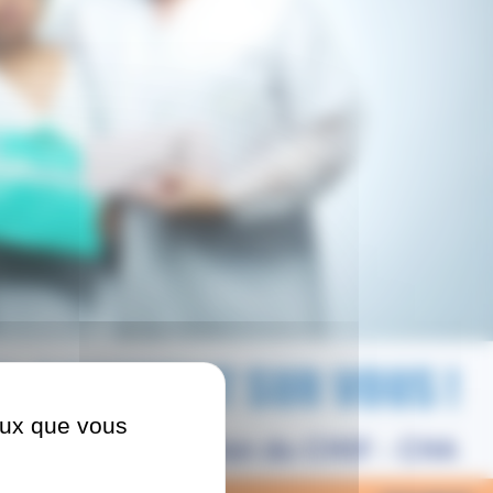
ceux que vous