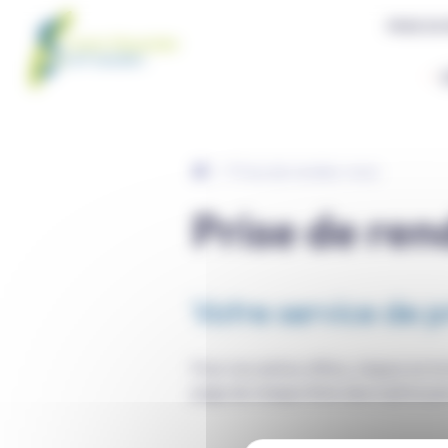
Panneau de gestion des cookies
PRISE DE
Prise de rendez-vous
Prise de re
Votre service de p
Pour nos autres offres, cliquez sur l
page de chaque fiche descriptive po