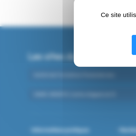
Ce site util
Les sites du CHSF
Institut de Formations Paramédicales
SAMU-SMUR 91, Centre d’appels du 15
Informations pratiques
Mentio