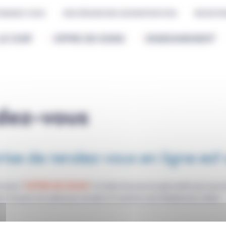
 RENDEZ-VOUS
MES DÉMARCHES ADMINISTRATIVES
RECRUTE
LE CHSF
OFFRE DE SOINS
ENSEIGNEMENT
ndez-vous
rise de rendez-vous en ligne est
OFFRE DE SOINS
e menu "
" et sélectionnez la spécialité qui vou
ur trouver les adresses emails et numéros de téléphones utiles