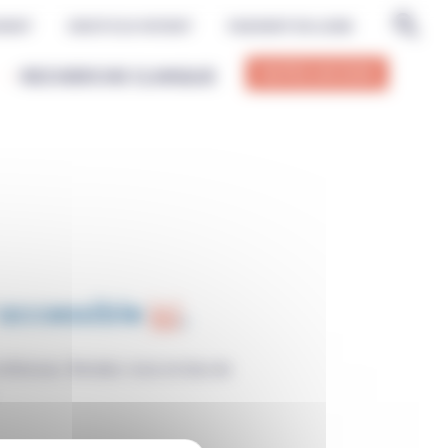
MENT
DROITS DU PATIENT
PAIEMENT EN LIGNE
FAITES UN DON
RECHERCHE CLINIQUE
 accessible
ici
,
s intéresse. Rendez-vous en bas de