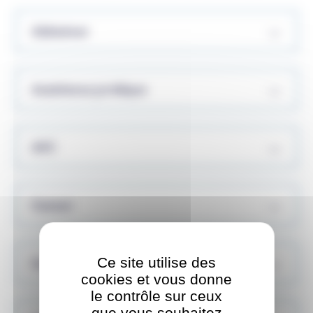
Alzheimer
Assistance juridique
AVC
Cancer
Ce site utilise des
Cardiologie
cookies et vous donne
le contrôle sur ceux
que vous souhaitez