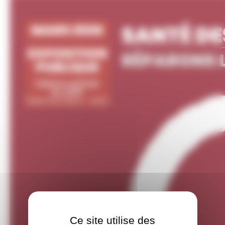
Ce site utilise des