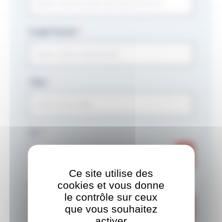
Code Postal
Ville
CV
Ce site utilise des
cookies et vous donne
Lettre de motivation
le contrôle sur ceux
que vous souhaitez
activer