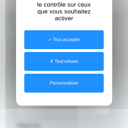
le contrôle sur ceux
que vous souhaitez
Postuler � cette offre
Postuler à cette offre
activer
Nom
Tout accepter
Tout refuser
Prénom
Personnaliser
E-mail
Téléphone