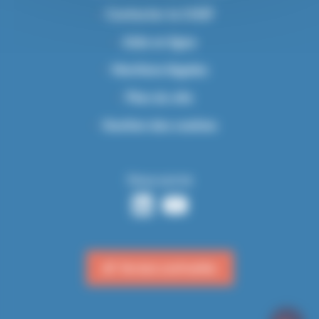
Contacter le CHSF
Aide en ligne
Mentions légales
Plan du site
Gestion des cookies
Nous suivre
Version contrastée