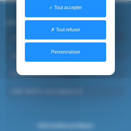
Tout accepter
Les sites du CHSF
Tout refuser
Institut de Formations Paramédicales
Personnaliser
Santé Mentale Adulte
Psychiatrie Infanto-juvénile
SAMU-SMUR 91, Centre d’appels du 15
Informations pratiques