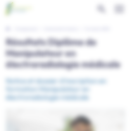
Panneau de gestion des cookies
Enseignement
Instituts de formations
Formation MEM
Résultats Diplôme de
Manipulateur en
électroradiologie médicale
Notice et dossier d'inscription en
formation Manipulateur en
électroradiologie médicale