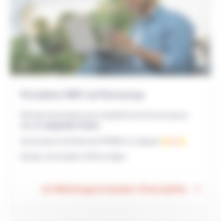
Formation MEM via Parcoursup
Période d’inscription pour la plateforme Parcoursup se
déroule
de janvier à mars.
ici
Accès direct à la fiche de l'IFMEM, en cliquant 👉
👈
Dossier d'inscription 2026 en ligne.
Je télécharge le dossier d'inscription