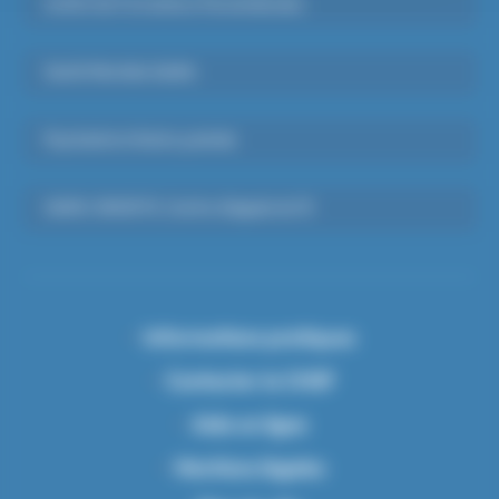
Institut de Formations Paramédicales
Santé Mentale Adulte
Psychiatrie Infanto-juvénile
SAMU-SMUR 91, Centre d’appels du 15
Informations pratiques
Contacter le CHSF
Aide en ligne
Mentions légales