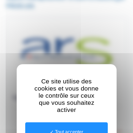
Médicale
Ce site utilise des
cookies et vous donne
le contrôle sur ceux
Agence Régionale de Santé
que vous souhaitez
activer
Visitez le site
Tout accepter