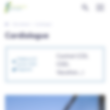
Panneau de gestion des cookies
Recrutement
Cardiologue
Cardiologue
Contrat (CDI,
Publiée le 02
CDD,
janvier 2026
Soignants
Vacation…)