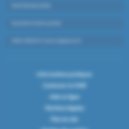
Santé Mentale Adulte
Psychiatrie Infanto-juvénile
SAMU-SMUR 91, Centre d’appels du 15
Informations pratiques
Contacter le CHSF
Aide en ligne
Mentions légales
Plan du site