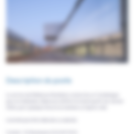
Description du poste
Le service de Médecine Nucléaire recherche un Cardiologue
pour la réalisation d'épreuve d'effort le lundi à partir de Janvier
2026, pour quelques heures la matinée ou l'après-midi.
L'activité peut être libérale ou salariée.
Contact : Dr Bouhassira 01 61 69 76 54