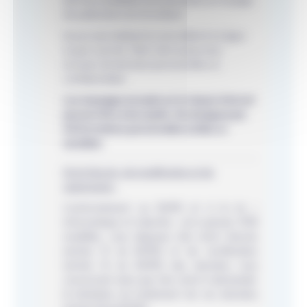
dont les modalités sont précisées sur la page
de publication du formulaire.
Aucun avis médical ne sera délivré en ligne
ou par courrier. Merci de ne pas nous
envoyer de données personnelles ou
confidentielles.
Les messages envoyés sur le réseau Internet
peuvent être interceptés. Ne divulguez pas
d'informations personnelles inutiles ou
sensibles.
Droit d’accès, de modification et de
suppression
Conformément au RGPD et à la loi «
Informatique et Libertés » du 6 janvier 1978
modifiée, vous disposez d’un droit d’accès
(article 15 du RGPD) et de rectification
(article 16 du RGPD) des données vous
concernant ainsi que d’un droit à demander
la limitation du traitement de vos données