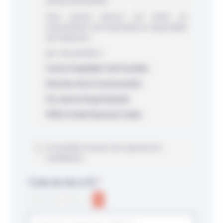
(article 18 du RGPD).
Vous pouvez exercer ces droits en
transmettant votre demande au responsable
de traitement :
par voie postale à :
Centre Hospitalier Sud Francilien
Direction de la Communication
40, avenue Serge Dassault
91106 Corbeil-Essonnes Cedex
Je souhaite recevoir une copie de ma
candidature
Code de sécurité