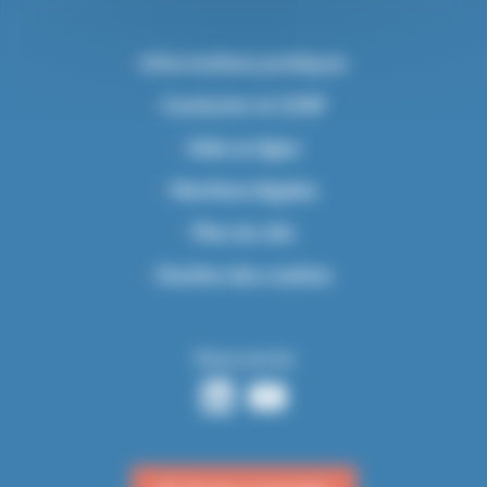
Informations pratiques
Contacter le CHSF
Aide en ligne
Mentions légales
Plan du site
Gestion des cookies
Nous suivre