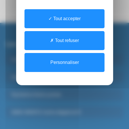
Tout accepter
Tout refuser
Les sites du CHSF
Institut de Formations Paramédicales
Personnaliser
Santé Mentale Adulte
Psychiatrie Infanto-juvénile
SAMU-SMUR 91, Centre d’appels du 15