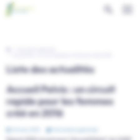
Panneau de gestion des cookies
Informations générales
Accueil Pelvis : un circuit rapide pour les femmes créé en 2016
Liste des actualités
Accueil Pelvis : un circuit
rapide pour les femmes
créé en 2016
06 mars 2023
Informations générales
Depuis 2016, le parcours "Accueil Pelvis" du CHSF