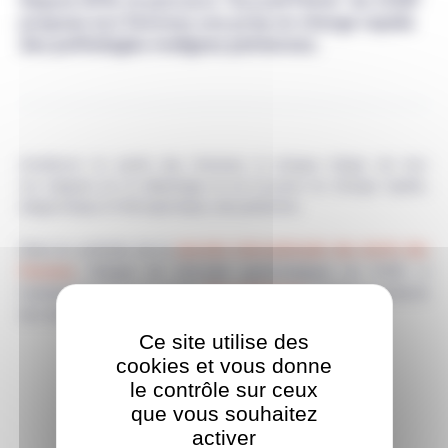
propose aux femmes une prise en charge rapide
des pathologies malignes pelviennes.
Améliorer la santé des femmes à chaque étape de leur
vie s’appuie sur le dépistage et sur la prise en charge rapide,
diagnostique et thérapeutique, des patientes.
Journée internationale des droits des
Dans le contexte de la
Femmes
, l’équipe de chirurgie gynécologique du CHSF, à
"Accueil Pelvis",
l'initiative du parcours rapide
réaffirme sa fierté
de remplir cette mission de santé publique.
Ce site utilise des
cookies et vous donne
le contrôle sur ceux
que vous souhaitez
activer