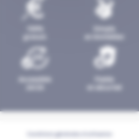
100%
Simple
gratuit
et immédiat
Accessible
Fiable
24/24
et sécurisé
Conditions générales d'utilisation