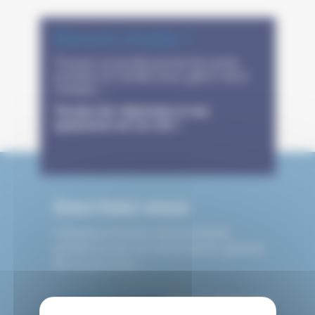
Besoin d'aide ?
Trouver un professionnel de santé,
prendre un rendez-vous, gérer votre
compte, ...
Toutes les réponses à vos
questions en un clic !
Inscrivez-vous
Créneaux horaires personnalisés,
professionnels de santé favoris, gestion
de vos proches, ...
Créez un compte
pour valider vos