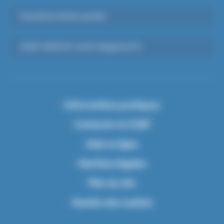
Psychiatrie Infanto-juvénile
SAMU-SMUR 91, Centre d’appels du 15
Informations pratiques
Contacter le CHSF
Aide en ligne
Mentions légales
Plan du site
Gestion des cookies