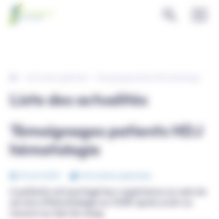
Panneau de gestion des cookies
Informations générales
Témoignages patients HDJ hématologie
Liste des actualités
Témoignages patients HDJ
hématologie
30 avril 2023
Informations générales
4 patients ont partagé leur expérience au sein du
service d'hématologie au CHSF après avoir eu
recours au don du sang.