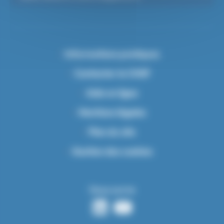
Informations pratiques
Contacter le CHSF
Aide en ligne
Mentions légales
Plan du site
Gestion des cookies
Nous suivre