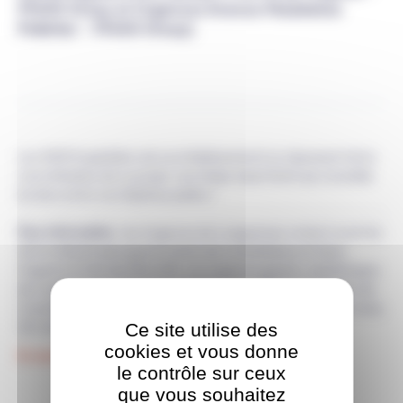
91400 Orsay et Urgences Avenue Madeleine
Pelletier - 91400 Orsay).
Les 4000 hospitaliers de nos établissements se réjouissent de la
concrétisation de ce projet, une étape importante qui consolide
les liens entre nos hôpitaux publics !
Pour information :
les Urgences de Longjumeau restent ouvertes
7j/7 et 24h/24 ainsi que le Centre de Consultations et Soins
Urgents (CCSU) de 10h à 21h. Les urgences gynéco-obstétriques
de Longjumeau restent en activité jusqu'au 13 juin. Un Centre de
Consultations Sans Rendez-Vous reste ouvert à l'hôpital de Juvisy
Ce site utilise des
7j/7, de 9h à 20h.
cookies et vous donne
En savoir +
le contrôle sur ceux
que vous souhaitez