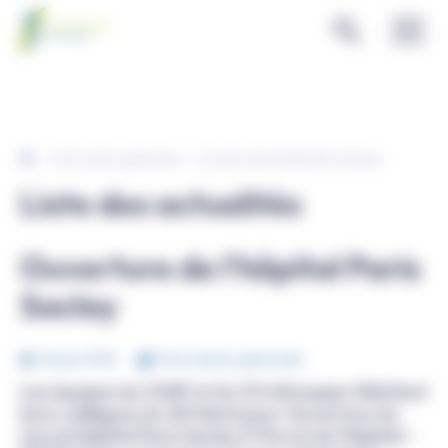
Panneau de gestion des cookies
Informations générales
Ouverture de l'hôpital Paris Saclay
Liste des actualités
Ouverture de l'hôpital Paris
Saclay
06 juin 2023
Informations générales
Les équipes du CHSF et du CH d'Arpajon félicitent
leurs collègues du GH Nord pour l'ouverture du
nouvel hôpital Paris Saclay (1 Parvis de l'hôpital -