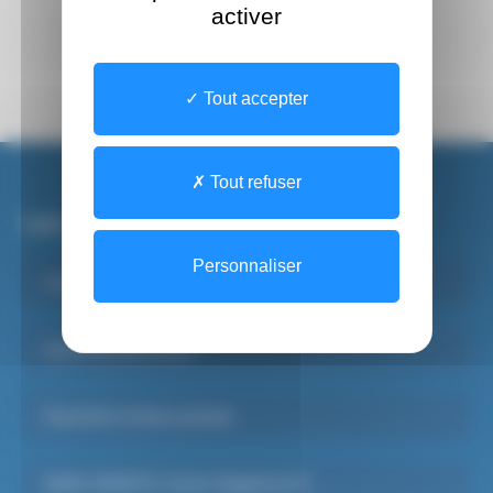
activer
Tout accepter
Tout refuser
Les sites du CHSF
Personnaliser
Institut de Formations Paramédicales
Santé Mentale Adulte
Psychiatrie Infanto-juvénile
SAMU-SMUR 91, Centre d’appels du 15