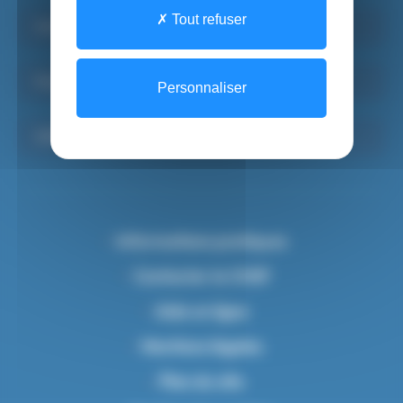
Tout refuser
Santé Mentale Adulte
Psychiatrie Infanto-juvénile
Personnaliser
SAMU-SMUR 91, Centre d’appels du 15
Informations pratiques
Contacter le CHSF
Aide en ligne
Mentions légales
Plan du site