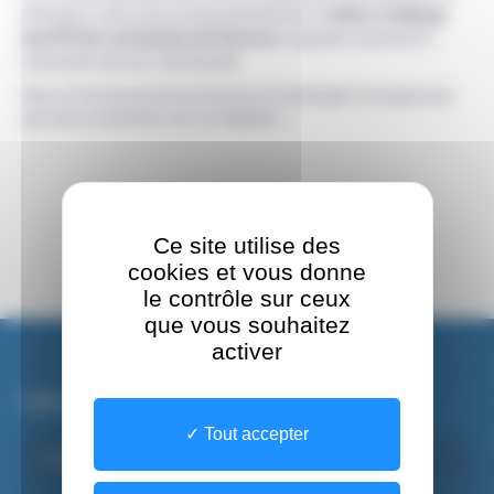
d’Arpajon a été choisi comme bénéficiaire du
8ème Challenge
sportif inter-entreprises de l’Essonne
, organisé vendredi 22
septembre dernier à Bondoufle.
Merci à tous les professionnels qui ont participé à ces épreuves
sportives au bénéfice de nos hôpitaux.
Ce site utilise des
cookies et vous donne
le contrôle sur ceux
que vous souhaitez
activer
Les sites du CHSF
Tout accepter
Institut de Formations Paramédicales