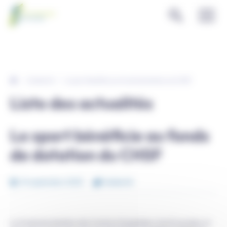
Panneau de gestion des cookies
Solidarité
Le sport bénéficie au fonds de dotation du CHSF
Liste des actualités
Le sport bénéficie au fonds
de dotation du CHSF
24 septembre 2023
Solidarité
Le Fonds de dotation des Centres Hospitaliers Sud Francilien et