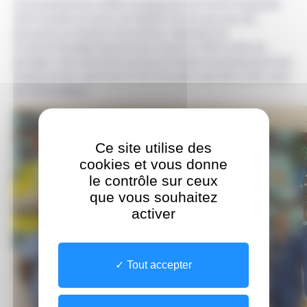
Cet investissement reflète l’engagement du Centre Hospitalier
Sud Francilien en faveur de l’égalité d’accès aux soins des
personnes en situation de handicap. Signataire de
la Charte Handidactique Romain Jacob, le CHSF est fier de
partager cette démarche qui met en lumière l’investissement des
équipes du bloc opératoire et de chirurgie orale dans cette cause
de santé publique.
Ce site utilise des
cookies et vous donne
le contrôle sur ceux
que vous souhaitez
activer
Tout accepter