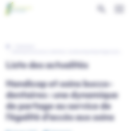
Panneau de gestion des cookies
Evénements
Handicap et soins bucco-dentaires : une dynamique de partage au service de l’égalité d’accès aux soins
Liste des actualités
Handicap et soins bucco-
dentaires : une dynamique
de partage au service de
l’égalité d’accès aux soins