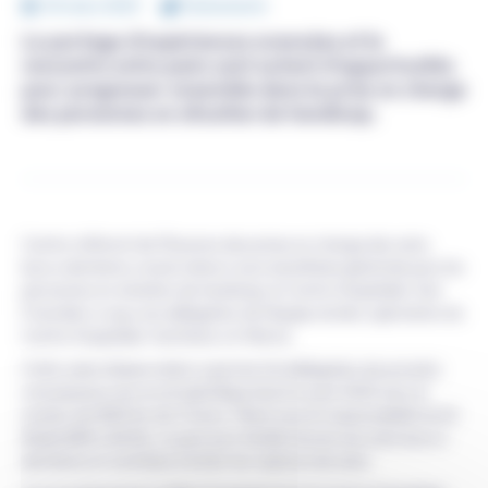
04 mars 2023
Evénements
Le partage d’expériences avancées et la
rencontre entre pairs sont autant d’opportunités
pour progresser ensemble dans la prise en charge
des personnes en situation de handicap.
Centre référent de l’Essonne des prises en charge des soins
bucco dentaires conservateurs sous anesthésie générale pour les
personnes en situation de handicap, le Centre Hospitalier Sud
Francilien a reçu une délégation de l’équipe du bloc opératoire du
Centre Hospitalier Sud Seine-et-Marne.
Cette visite d’observation a permis à la délégation de prendre
connaissance du circuit spécifique lancé en juin 2025 avec le
soutien de l’ARS Ile-de-France. Placé sous la responsabilité du Dr
Nadia BEN LAGHA, ce parcours facilite l’accès aux soins bucco-
dentaires et contribue à éviter les ruptures de soins.