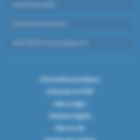
Santé Mentale Adulte
Psychiatrie Infanto-juvénile
SAMU-SMUR 91, Centre d’appels du 15
Informations pratiques
Contacter le CHSF
Aide en ligne
Mentions légales
Plan du site