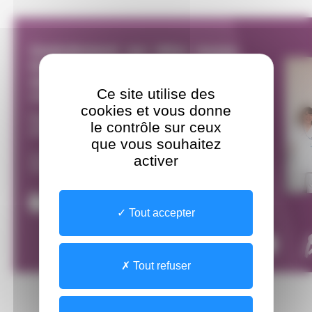
Ce site utilise des
cookies et vous donne
le contrôle sur ceux
que vous souhaitez
activer
Tout accepter
Tout refuser