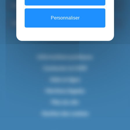
Psychiatrie Infanto-juvénile
Personnaliser
SAMU-SMUR 91, Centre d’appels du 15
Informations pratiques
Contacter le CHSF
Aide en ligne
Mentions légales
Plan du site
Gestion des cookies