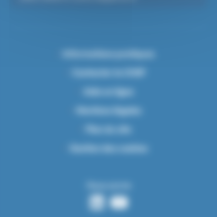
Informations pratiques
Contacter le CHSF
Aide en ligne
Mentions légales
Plan du site
Gestion des cookies
Nous suivre