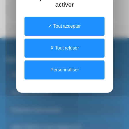
activer
Tout accepter
Tout refuser
Les sites du CHSF
Personnaliser
Institut de Formations Paramédicales
Santé Mentale Adulte
Psychiatrie Infanto-juvénile
SAMU-SMUR 91, Centre d’appels du 15