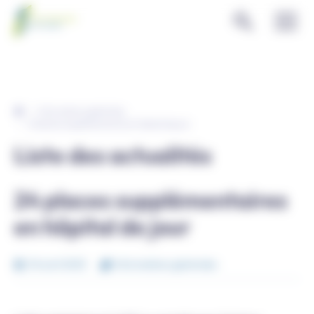
Panneau de gestion des cookies
Informations générales
24 places supplémentaires en hôpital de jour
Liste des actualités
24 places supplémentaires
en hôpital de jour
04 avril 2023
Informations générales