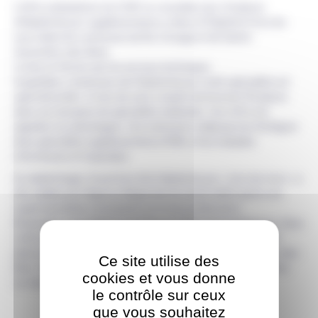
L’offre ambulatoire du CHSF se consolide avec 24 places
d’hôpital de jour supplémentaires créées à l’hôpital et hors les
murs (dans les communes de Ris-Orangis et de Sainte-
Geneviève-des-Bois).
Livrée en février par les services techniques
hospitaliers, l’extension de l’hôpital de jour multi-spécialités est
opérationnelle. Ce lieu de soins compte dorénavant 30 places
dans une douzaine de spécialités médicales. Son offre est
appelée à se développer. Son extension a déjà permis d’intégrer
deux spécialités supplémentaires (l’ORL et les maladies
infectieuses et tropicales).
En diabétologie, l’ouverture d’un hôpital de jour « hors les murs » a
été validée par l’Agence Régionale de Santé (ARS) après une
expérimentation concluante sur le site du Mas de la
Briancière. Les 6 places ouvertes en 2020 sont maintenues. Dans
cette spécialité, l’ARS a également autorisé la création de 12
places dans un ancien cabinet médical de Sainte Geneviève-des-
Ce site utilise des
Bois. Sur ce nouveau site, les prises en charge seront centrées
cookies et vous donne
sur des patients diabétiques âgés de moins de 25 ans.
le contrôle sur ceux
que vous souhaitez